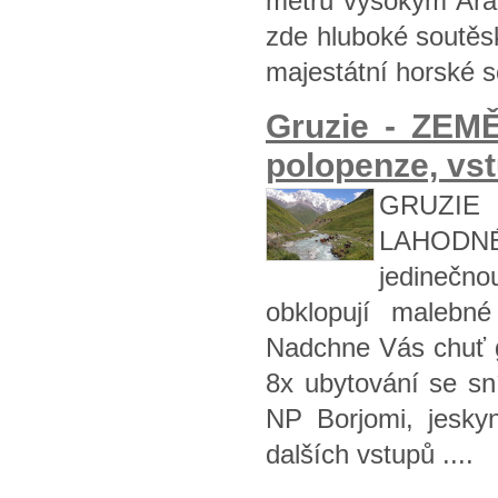
metrů vysokým Ara
zde hluboké soutěs
majestátní horské s
Gruzie - ZE
polopenze, vst
GRUZIE
LAHODNÉ
jedinečn
obklopují malebné
Nadchne Vás chuť g
8x ubytování se sn
NP Borjomi, jesky
dalších vstupů ....