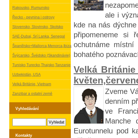
nezapomen
Rakousko, Rumunsko
ale i význ
Řecko - pevnina i ostrovy
kde na nás dýchne 
Slovensko, Slovinsko, Skotsko
připomeneme si ř
SAE-Dubaj, Srí Lanka, Senegal
ochutnáme místní s
Španělsko+Mallorca,Menorca,Ibiza
bohatého poznávací
Švýcarsko, Švédsko (Skandinávie)
Tunisko,Turecko,Thajsko,Tanzanie
Velká Britán
Uzbekistán, USA
květen,červene
Velká Británie, Vietnam
Zveme Vás
Zanzibar a ostatní země
denním př
Vyhledávání
ve Franc
Manche d
Eurotunnelu pod k
Kontakty