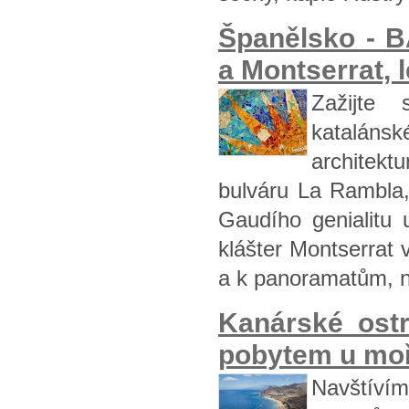
Španělsko -
a Montserrat, l
Zažijte 
katalán
architekt
bulváru La Rambla,
Gaudího genialitu 
klášter Montserrat
a k panoramatům, n
Kanárské ost
pobytem u moře
Navštívím