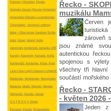
Řecko - SKOP
Francie (+Korsika), Finsko
Grónsko,Gruzie (Gruzie+Arménie)
muzikálu Mamm
Holandsko,Dánsko,Lucembursko
Červen j
Chorvatsko - pevnina i ostrovy
turistick
Itálie + Elba,Ischie,Sardinie,Sicílie
zároveň s
Irsko, Izrael, Island, Indie
jsou známé svou
Japonsko,Jordánsko,Jamajka,JAR
autentickou řecko
Kanáry, Kapverdy, Kanada, Keňa
spojenou s výlety
Kambodža, Kostarika, Kuba, Kypr
všechny tři hlavní
Laos,Litva,Lotyš,Libanon,Lichtenšt.
součástí mořského 
Maďarsko, Moldavsko, Mongolsko
Madeira, Malta, Maroko, Mexiko
Řecko - STARO
Německo, Norsko, Nepál
- květen 2026 -
O S T R O V Y, Omán
Jeden z 
Panama, Polsko, Portugalsko