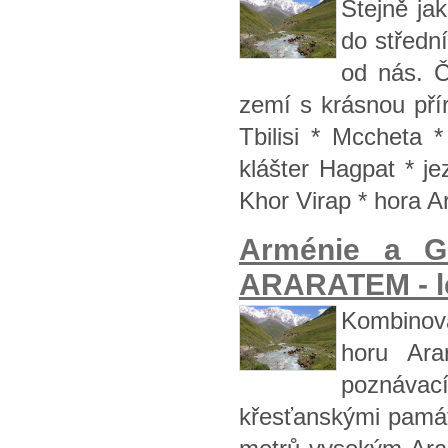
Stejně jak
do středn
od nás. 
zemí s krásnou přír
Tbilisi * Mccheta 
klášter Hagpat * j
Khor Virap * hora A
Arménie a 
ARARATEM - le
Kombinova
horu Ar
poznávac
křesťanskými památ