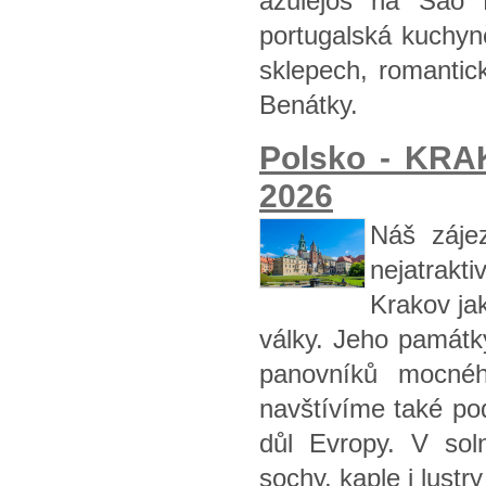
azulejos na São 
portugalská kuchyn
sklepech, romantic
Benátky.
Polsko - KRAK
2026
Náš zájez
nejatrak
Krakov ja
války. Jeho památk
panovníků mocnéh
navštívíme také pod
důl Evropy. V sol
sochy, kaple i lustry