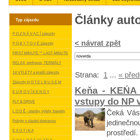
Články aut
Typ zájezdu
P O Z N Á V A C Í zájezdy
< návrat zpět
P O B Y T O V É zájezdy
FIRST MINUTE ** LAST MINUTE
RELAX, wellness, TERMÁLY
1d VÝLETY a kratší zájezdy
Strana:
1
...
« před
Zájezdy H O T E L B U S E M
Keňa - KEŃA 
E U R O V Í K E N D Y
vstupy do NP v
FLY & DRIVE
Čeká Vás 
L O D Ě - plavby, výlety, trajekty
jedinečn
Pobyty s vlastní dopravou
E X O T I K A
prostředí