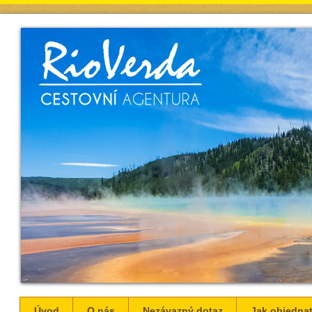
Úvod
O nás
Nezávazný dotaz
Jak objednat