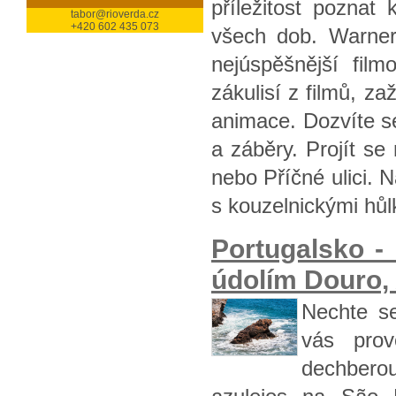
příležitost poznat 
tabor@rioverda.cz
+420 602 435 073
všech dob. Warner
nejúspěšnější fil
zákulisí z filmů, za
animace. Dozvíte se 
a záběry. Projít s
nebo Příčné ulici. 
s kouzelnickými hůl
Portugalsko 
údolím Douro, A
Nechte se
vás prov
dechberou