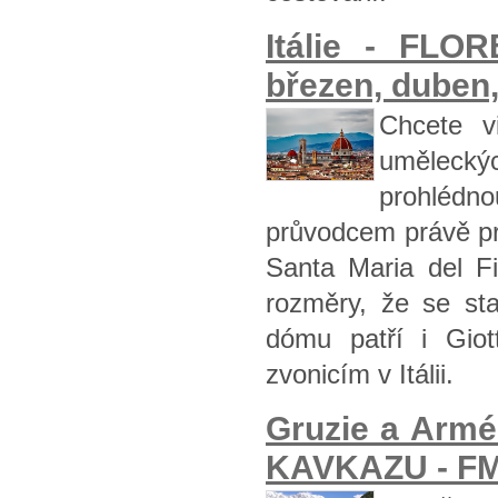
Itálie - FLO
březen, duben,
Chcete vi
umělecký
prohlédno
průvodcem právě p
Santa Maria del F
rozměry, že se st
dómu patří i Giot
zvonicím v Itálii.
Gruzie a Arm
KAVKAZU - FM 