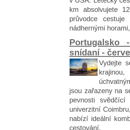
v USA. Letecky ces
km absolvujete 1
průvodce cestuje
nádhernými horami,
Portugalsko
snídaní - červ
Vydejte s
krajinou
úchvatným
jsou zařazeny na s
pevnosti svědčící
univerzitní Coimbru,
nabízí ideální komb
cestování.