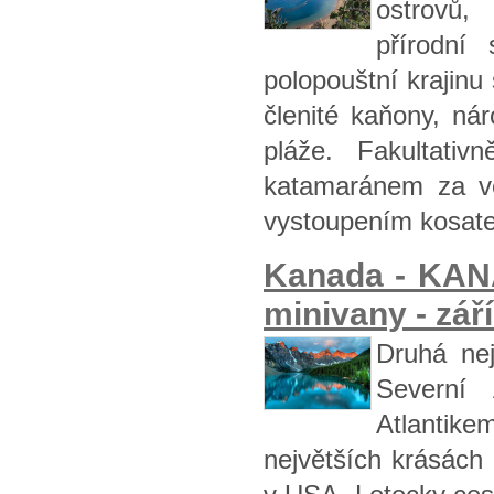
ostrovů, 
přírodní
polopouštní krajinu
členité kaňony, ná
pláže. Fakultat
katamaránem za ve
vystoupením kosate
Kanada - KAN
minivany - zář
Druhá nej
Severní
Atlantik
největších krásách