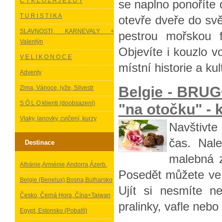
C Y K L O Z Á J E Z D Y
se naplno ponoříte 
T U R I S T I K A
otevře dveře do sv
SLAVNOSTI, KARNEVALY +
pestrou mořskou f
Valentýn
Objevíte i kouzlo 
V E L I K O N O C E
místní historie a kul
Adventy
Belgie - BRU
Zima, Vánoce, lyže, Silvestr
S Ó L O klienti (doobsazení)
"na otočku" - 
Vlaky, lanovky, cvičení, kurzy
Navštivte
čas. Nal
Destinace
malebná z
Albánie,Arménie,Andorra,Ázerb.
Posedět můžete ve 
Belgie (Benelux),Bosna,Bulharsko
Ujít si nesmíte n
Česko, Černá Hora, Čína+Taiwan
pralinky, vafle neb
Egypt, Estonsko (Pobaltí)