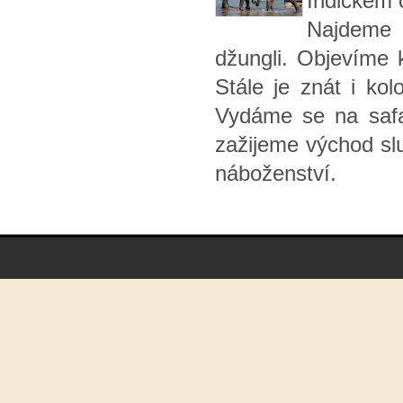
Indickém 
Najdeme t
džungli. Objevíme 
Stále je znát i kol
Vydáme se na safa
zažijeme východ sl
náboženství.