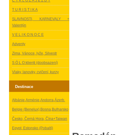
C Y K L O Z Á J E Z D Y
T U R I S T I K A
SLAVNOSTI, KARNEVALY +
Valentýn
V E L I K O N O C E
Adventy
Zima, Vánoce, lyže, Silvestr
S Ó L O klienti (doobsazení)
Vlaky, lanovky, cvičení, kurzy
Destinace
Albánie,Arménie,Andorra,Ázerb.
Belgie (Benelux),Bosna,Bulharsko
Česko, Černá Hora, Čína+Taiwan
Egypt, Estonsko (Pobaltí)