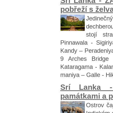
Srí Lanka - 
pobřeží s želv
Jedinečný
dechberouc
stojí st
Pinnawala - Sigir
Kandy – Peradeniya
9 Arches Bridge
Kataragama - Kalam
maniya – Galle - H
Srí Lanka 
památkami a př
Ostrov čaj