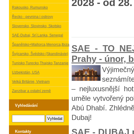
2028 - od 28
Rakousko, Rumunsko
Řecko - pevnina i ostrovy
Slovensko, Slovinsko, Skotsko
SAE-Dubaj, Srí Lanka, Senegal
Španělsko+Mallorca,Menorca,Ibiza
SAE - TO NE
Švýcarsko, Švédsko (Skandinávie)
Prahy - únor, 
Tunisko,Turecko,Thajsko,Tanzanie
Výjimečn
Uzbekistán, USA
seznámíte 
Velká Británie, Vietnam
– nejluxusnější ho
Zanzibar a ostatní země
uměle vytvořený po
Vyhledávání
Abú Dhabí. Zhlédně
Dubaj!
SAE - DUBAJ p
Kontakty