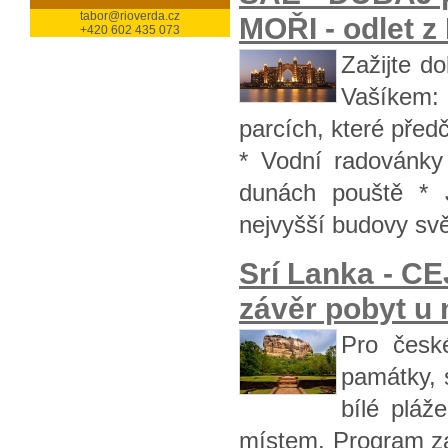
tabor@rioverda.cz
MOŘI - odlet z
+420 602 435 073
Zažijte d
Vašíkem: 
parcích, které pře
* Vodní radovánky
dunách pouště * 
nejvyšší budovy svě
Srí Lanka - C
závěr pobyt u 
Pro české
památky, 
bílé pláž
místem. Program záj