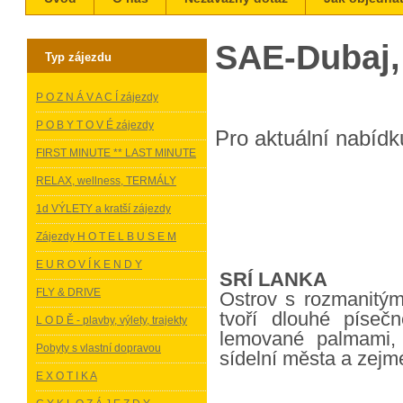
SAE-Dubaj,
Typ zájezdu
P O Z N Á V A C Í zájezdy
P O B Y T O V É zájezdy
Pro aktuální nabídku
FIRST MINUTE ** LAST MINUTE
RELAX, wellness, TERMÁLY
1d VÝLETY a kratší zájezdy
Zájezdy H O T E L B U S E M
E U R O V Í K E N D Y
SRÍ LANKA
FLY & DRIVE
Ostrov s rozmanitým
tvoří dlouhé píse
L O D Ě - plavby, výlety, trajekty
lemované palmami, 
Pobyty s vlastní dopravou
sídelní města a zejm
E X O T I K A