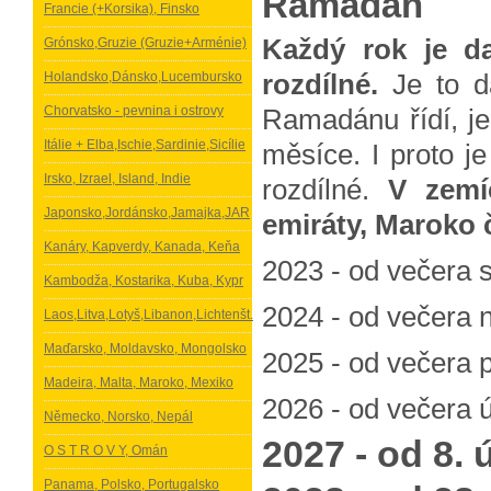
Ramadán
Francie (+Korsika), Finsko
Každý rok je d
Grónsko,Gruzie (Gruzie+Arménie)
rozdílné.
Je to d
Holandsko,Dánsko,Lucembursko
Chorvatsko - pevnina i ostrovy
Ramadánu řídí, je
Itálie + Elba,Ischie,Sardinie,Sicílie
měsíce. I proto j
Irsko, Izrael, Island, Indie
rozdílné.
V zemíc
Japonsko,Jordánsko,Jamajka,JAR
emiráty, Maroko č
Kanáry, Kapverdy, Kanada, Keňa
2023 - od večera s
Kambodža, Kostarika, Kuba, Kypr
2024 - od večera 
Laos,Litva,Lotyš,Libanon,Lichtenšt.
Maďarsko, Moldavsko, Mongolsko
2025 - od večera 
Madeira, Malta, Maroko, Mexiko
2026 - od večera ú
Německo, Norsko, Nepál
2027 - od 8.
O S T R O V Y, Omán
Panama, Polsko, Portugalsko