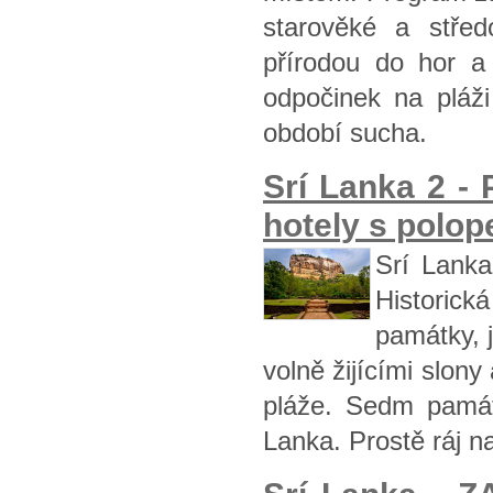
starověké a stře
přírodou do hor a
odpočinek na pláž
období sucha.
Srí Lanka 2 -
hotely s polop
Srí Lanka
Historická
památky, j
volně žijícími slon
pláže. Sedm památ
Lanka. Prostě ráj na