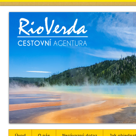
Úvod
O nás
Nezávazný dotaz
Jak objednat