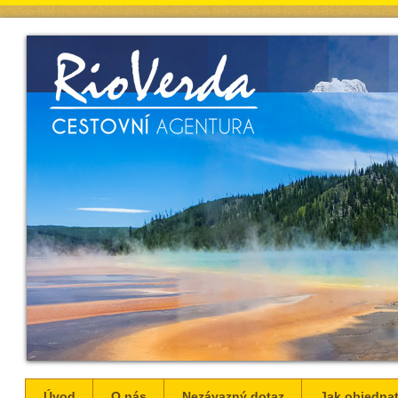
Úvod
O nás
Nezávazný dotaz
Jak objednat