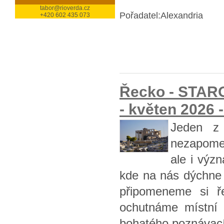
tabor@rioverda.cz
Pořadatel:Alexandria
+420 602 435 073
Řecko - STARO
- květen 2026 -
Jeden z 
nezapomen
ale i význ
kde na nás dýchne 
připomeneme si ř
ochutnáme místní s
bohatého poznávací