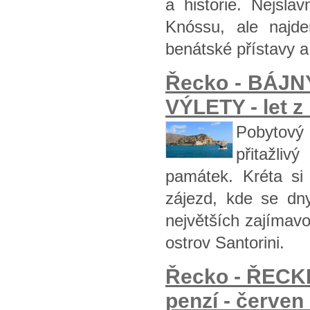
a historie. Nejsla
Knóssu, ale najde
benátské přístavy a
Řecko - BÁJ
VÝLETY - let z
Pobytový 
přitažli
památek. Kréta si
zájezd, kde se dn
největších zajímavo
ostrov Santorini.
Řecko - ŘECK
penzí - červen