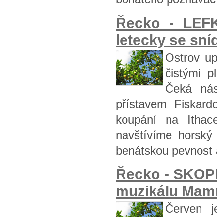
Řecko - LEFK
letecky se sní
Ostrov up
čistými p
Čeká nás
přístavem Fiskard
koupání na Itha
navštívíme horský
benátskou pevnost 
Řecko - SKOP
muzikálu Mamm
Červen j