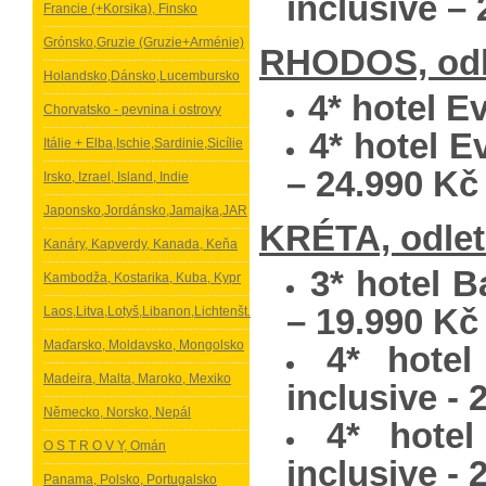
inclusive 
Francie (+Korsika), Finsko
Grónsko,Gruzie (Gruzie+Arménie)
RHODOS, odle
Holandsko,Dánsko,Lucembursko
4* hotel Ev
Chorvatsko - pevnina i ostrovy
4* hotel Ev
Itálie + Elba,Ischie,Sardinie,Sicílie
– 24.990 Kč
Irsko, Izrael, Island, Indie
Japonsko,Jordánsko,Jamajka,JAR
KRÉTA, odlet 
Kanáry, Kapverdy, Kanada, Keňa
3* hotel B
Kambodža, Kostarika, Kuba, Kypr
– 19.990 K
Laos,Litva,Lotyš,Libanon,Lichtenšt.
Maďarsko, Moldavsko, Mongolsko
4* hotel
Madeira, Malta, Maroko, Mexiko
inclusive -
Německo, Norsko, Nepál
4* hotel
O S T R O V Y, Omán
inclusive -
Panama, Polsko, Portugalsko