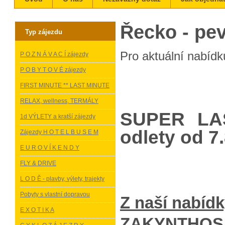
Řecko - pev
Typ zájezdu
Pro aktuální nabídku
P O Z N Á V A C Í zájezdy
P O B Y T O V É zájezdy
FIRST MINUTE ** LAST MINUTE
RELAX, wellness, TERMÁLY
SUPER
LA
1d VÝLETY a kratší zájezdy
odlety od 7
Zájezdy H O T E L B U S E M
E U R O V Í K E N D Y
FLY & DRIVE
L O D Ě - plavby, výlety, trajekty
Pobyty s vlastní dopravou
Z naší nabíd
E X O T I K A
ZAKYNTHOS, o