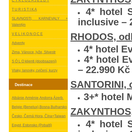
C Y K L O Z Á J E Z D Y
4* hotel 
T U R I S T I K A
SLAVNOSTI, KARNEVALY +
inclusive –
Valentýn
RHODOS, odle
V E L I K O N O C E
Adventy
4* hotel Ev
Zima, Vánoce, lyže, Silvestr
4* hotel Ev
S Ó L O klienti (doobsazení)
– 22.990 Kč
Vlaky, lanovky, cvičení, kurzy
SANTORINI, od
Destinace
3+* hotel 
Albánie,Arménie,Andorra,Ázerb.
Belgie (Benelux),Bosna,Bulharsko
ZAKYNTHOS, o
Česko, Černá Hora, Čína+Taiwan
4* hotel 
Egypt, Estonsko (Pobaltí)