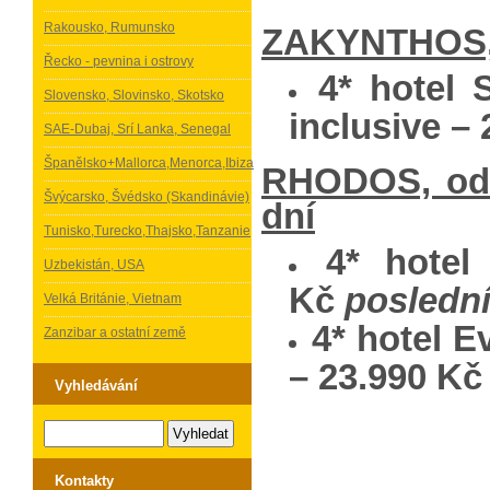
Rakousko, Rumunsko
ZAKYNTHOS, o
Řecko - pevnina i ostrovy
4* hotel 
Slovensko, Slovinsko, Skotsko
inclusive 
SAE-Dubaj, Srí Lanka, Senegal
Španělsko+Mallorca,Menorca,Ibiza
RHODOS, odle
Švýcarsko, Švédsko (Skandinávie)
dní
Tunisko,Turecko,Thajsko,Tanzanie
4* hotel
Uzbekistán, USA
Kč
poslední
Velká Británie, Vietnam
4* hotel Ev
Zanzibar a ostatní země
– 23.990 Kč
Vyhledávání
Kontakty