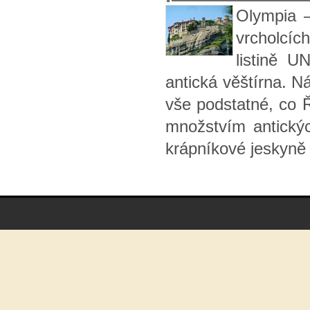
Olympia –
vrcholcíc
listině 
antická věštírna. N
vše podstatné, co
množstvím antický
krápníkové jeskyně 