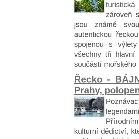
turistick
zároveň s
jsou známé svou
autentickou řecko
spojenou s výlety
všechny tři hlavní
součástí mořského 
Řecko - BÁJ
Prahy, polopen
Poznávací
legendami
Přírodní
kulturní dědictví, 