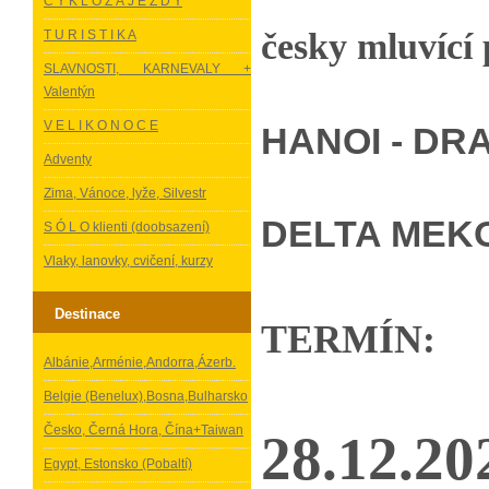
C Y K L O Z Á J E Z D Y
česky mluvící
T U R I S T I K A
SLAVNOSTI, KARNEVALY +
Valentýn
V E L I K O N O C E
HANOI - DR
Adventy
Zima, Vánoce, lyže, Silvestr
DELTA MEKO
S Ó L O klienti (doobsazení)
Vlaky, lanovky, cvičení, kurzy
Destinace
TERMÍN:
Albánie,Arménie,Andorra,Ázerb.
Belgie (Benelux),Bosna,Bulharsko
Česko, Černá Hora, Čína+Taiwan
28.12.20
Egypt, Estonsko (Pobaltí)