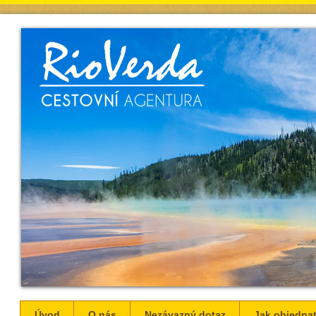
Úvod
O nás
Nezávazný dotaz
Jak objednat