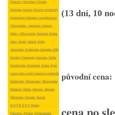
Francie (+Korsika), Finsko
Grónsko,Gruzie (Gruzie+Arménie)
(13 dní­, 10 noc
Holandsko,Dánsko,Lucembursko
Chorvatsko - pevnina i ostrovy
Itálie + Elba,Ischie,Sardinie,Sicílie
Irsko, Izrael, Island, Indie
Japonsko,Jordánsko,Jamajka,JAR
Kanáry, Kapverdy, Kanada, Keňa
Kambodža, Kostarika, Kuba, Kypr
původní cena:
Laos,Litva,Lotyš,Libanon,Lichtenšt.
Maďarsko, Moldavsko, Mongolsko
Madeira, Malta, Maroko, Mexiko
Německo, Norsko, Nepál
cena po sle
O S T R O V Y, Omán
Panama, Polsko, Portugalsko