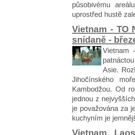
působivému areálu
uprostřed hustě za
Vietnam - TO 
snídaně - březe
Vietnam -
patnáctou
Asie. Roz
Jihočínského moř
Kambodžou. Od rok
jednou z nejvyššíc
je považována za je
kuchyním je jemnějš
Vietnam, Lao