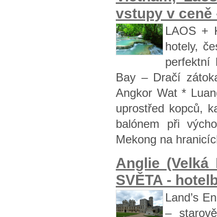
vstupy v ceně 
LAOS + K
hotely, č
perfektní
Bay – Dračí zátok
Angkor Wat * Luan
uprostřed kopců, k
balónem při výcho
Mekong na hranicíc
Anglie (Velk
SVĚTA - hotelb
Land’s En
– starov