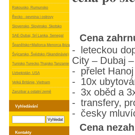
Rakousko, Rumunsko
Řecko - pevnina i ostrovy
Slovensko, Slovinsko, Skotsko
Cena zahrn
SAE-Dubaj, Srí Lanka, Senegal
Španělsko+Mallorca,Menorca,Ibiza
- leteckou do
Švýcarsko, Švédsko (Skandinávie)
City – Dubaj 
Tunisko,Turecko,Thajsko,Tanzanie
- přelet Hanoj
Uzbekistán, USA
- 10x ubytován
Velká Británie, Vietnam
- 3x oběd a 3x
Zanzibar a ostatní země
- transfery, p
Vyhledávání
- česky mluví
Cena nezah
Kontakty