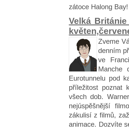
zátoce Halong Bay!
Velká Britán
květen,červene
Zveme Vás
denním př
ve Franc
Manche d
Eurotunnelu pod k
příležitost poznat 
všech dob. Warner
nejúspěšnější fil
zákulisí z filmů, za
animace. Dozvíte se 