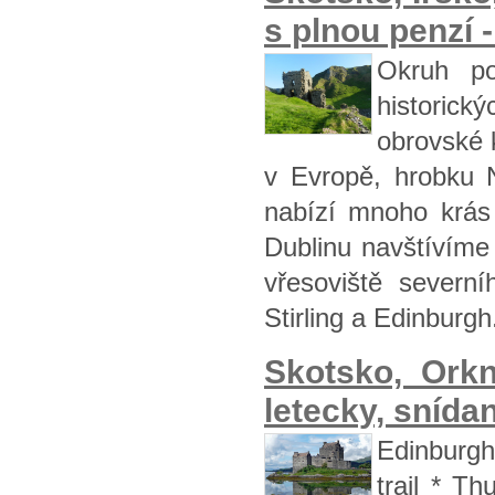
s plnou penzí 
Okruh po
historic
obrovské k
v Evropě, hrobku 
nabízí mnoho krás
Dublinu navštívíme
vřesoviště severn
Stirling a Edinburgh
Skotsko, Ork
letecky, snída
Edinburgh
trail * T