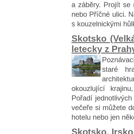
a záběry. Projít s
nebo Příčné ulici. 
s kouzelnickými hůl
Skotsko (Vel
letecky z Prah
Poznávací
staré hr
architek
okouzlující kraji
Pořadí jednotlivýc
večeře si můžete d
hotelu nebo jen něk
Skotsko, Irsk