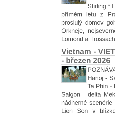
Stirling 
přímém letu z Pra
proslulý domov golf
Orkneje, nejsevern
Lomond a Trossachs
Vietnam - VI
- březen 2026
POZNÁVAC
Hanoj - S
Ta Phin -
Saigon - delta Me
nádherné scenérie 
Lien Son v blízk