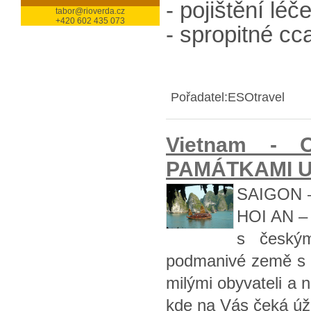
- pojištění lé
tabor@rioverda.cz
+420 602 435 073
- spropitné c
Pořadatel:ESOtravel
Vietnam - 
PAMÁTKAMI UN
SAIGON 
HOI AN –
s český
podmanivé země s ti
milými obyvateli a
kde na Vás čeká úža