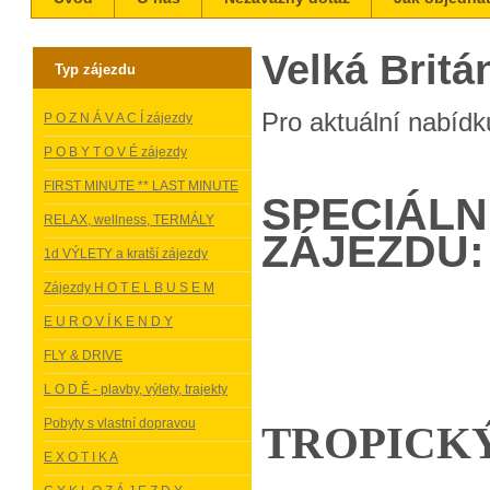
Velká Britá
Typ zájezdu
Pro aktuální nabídku
P O Z N Á V A C Í zájezdy
P O B Y T O V É zájezdy
FIRST MINUTE ** LAST MINUTE
SPECIÁL
RELAX, wellness, TERMÁLY
ZÁJEZDU:
1d VÝLETY a kratší zájezdy
Zájezdy H O T E L B U S E M
E U R O V Í K E N D Y
FLY & DRIVE
L O D Ě - plavby, výlety, trajekty
Pobyty s vlastní dopravou
TROPICKÝ
E X O T I K A