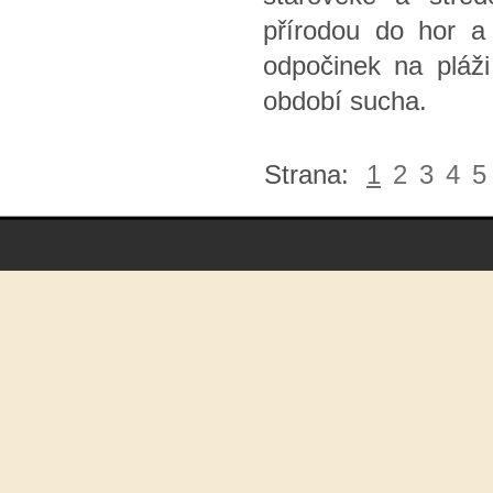
přírodou do hor a
odpočinek na pláž
období sucha.
Strana:
1
2
3
4
5