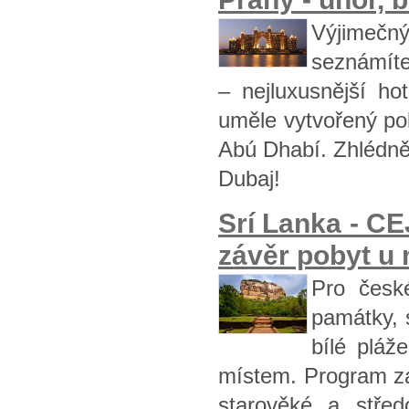
Výjimečn
seznámíte 
– nejluxusnější ho
uměle vytvořený po
Abú Dhabí. Zhlédně
Dubaj!
Srí Lanka - C
závěr pobyt u 
Pro české
památky, 
bílé pláž
místem. Program záj
starověké a stře