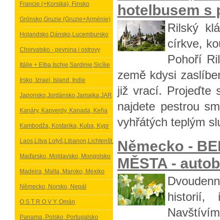
Francie (+Korsika), Finsko
hotelbusem s 
Grónsko,Gruzie (Gruzie+Arménie)
Rilský kl
Holandsko,Dánsko,Lucembursko
církve, k
Chorvatsko - pevnina i ostrovy
Pohoří Ri
Itálie + Elba,Ischie,Sardinie,Sicílie
země kdysi zaslíben
Irsko, Izrael, Island, Indie
již vrací. Projeď
Japonsko,Jordánsko,Jamajka,JAR
najdete pestrou sm
Kanáry, Kapverdy, Kanada, Keňa
vyhřátých teplým sl
Kambodža, Kostarika, Kuba, Kypr
Laos,Litva,Lotyš,Libanon,Lichtenšt.
Německo - BE
Maďarsko, Moldavsko, Mongolsko
MĚSTA - autobu
Madeira, Malta, Maroko, Mexiko
Dvoudenn
Německo, Norsko, Nepál
historií
O S T R O V Y, Omán
Navštívím
Panama, Polsko, Portugalsko