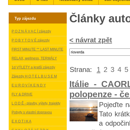
Články aut
Typ zájezdu
P O Z N Á V A C Í zájezdy
< návrat zpět
P O B Y T O V É zájezdy
FIRST MINUTE ** LAST MINUTE
RELAX, wellness, TERMÁLY
1d VÝLETY a kratší zájezdy
Strana:
1
2
3
4
5
Zájezdy H O T E L B U S E M
Itálie - CAO
E U R O V Í K E N D Y
polopenze - če
FLY & DRIVE
Pojeďte n
L O D Ě - plavby, výlety, trajekty
Tato krátk
Pobyty s vlastní dopravou
E X O T I K A
a odpočin