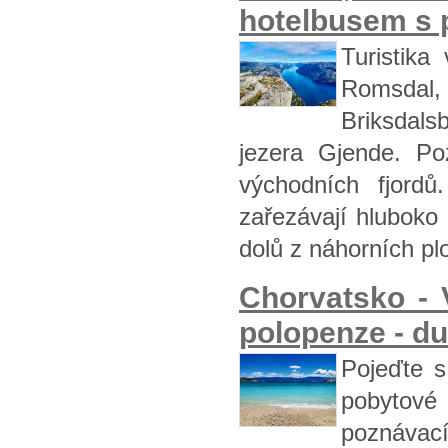
hotelbusem s p
Turistika
Romsdal
Briksdals
jezera Gjende. Po
východních fjord
zařezávají hluboko
dolů z náhorních plo
Chorvatsko -
polopenze - d
Pojeďte s 
pobytové
poznávací 