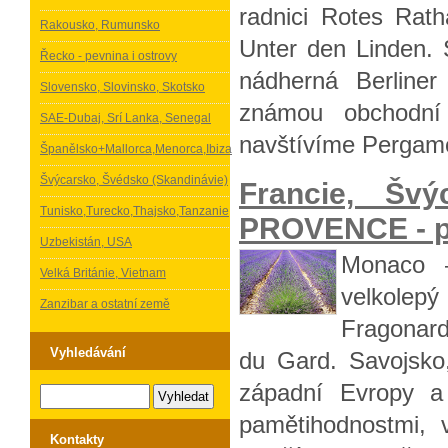
radnici Rotes Rath
Rakousko, Rumunsko
Unter den Linden. 
Řecko - pevnina i ostrovy
nádherná Berline
Slovensko, Slovinsko, Skotsko
známou obchodní 
SAE-Dubaj, Srí Lanka, Senegal
navštívíme Perga
Španělsko+Mallorca,Menorca,Ibiza
Švýcarsko, Švédsko (Skandinávie)
Francie, Šv
Tunisko,Turecko,Thajsko,Tanzanie
PROVENCE - po
Uzbekistán, USA
Monaco –
Velká Británie, Vietnam
velkolep
Zanzibar a ostatní země
Fragonard
Vyhledávání
du Gard. Savojsko,
západní Evropy a
pamětihodnostmi, 
Kontakty