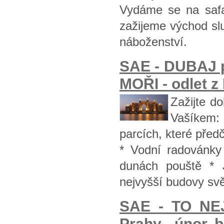
Vydáme se na safa
zažijeme východ sl
náboženství.
SAE - DUBAJ p
MOŘI - odlet z
Zažijte d
Vašíkem: 
parcích, které pře
* Vodní radovánky
dunách pouště * 
nejvyšší budovy svě
SAE - TO NE
Prahy - únor, 