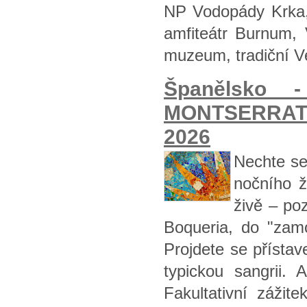
NP Vodopády Krka,
amfiteátr Burnum, 
muzeum, tradiční Ve
Španělsko
MONTSERRAT - 
2026
Nechte se 
nočního ž
živě – po
Boqueria, do "zam
Projdete se přístav
typickou sangrii. 
Fakultativní zážit