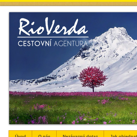
Úvod
O nás
Nezávazný dotaz
Jak objednat