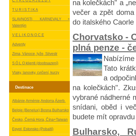
C Y K L O Z Á J E Z D Y
na kolečkách" a „ne
T U R I S T I K A
večer a zpět doma 
SLAVNOSTI, KARNEVALY +
do italského Caorle 
Valentýn
Chorvatsko -
V E L I K O N O C E
Adventy
plná penze - č
Zima, Vánoce, lyže, Silvestr
Nabízíme 
S Ó L O klienti (doobsazení)
Tato krátk
Vlaky, lanovky, cvičení, kurzy
a odpočin
na kolečkách". Zku
Destinace
vybrané nádherné m
Albánie,Arménie,Andorra,Ázerb.
snídani, oběd i ve
Belgie (Benelux),Bosna,Bulharsko
budete mít opravdu 
Česko, Černá Hora, Čína+Taiwan
Bulharsko, 
Egypt, Estonsko (Pobaltí)