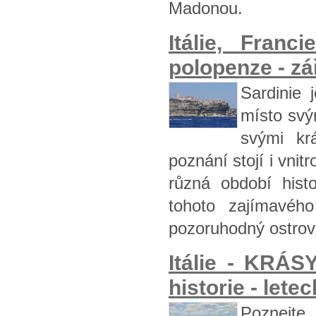
Madonou.
Itálie, Fran
polopenze - zá
Sardinie j
místo svý
svými kr
poznání stojí i vn
různá období histo
tohoto zajímavéh
pozoruhodný ostrov 
Itálie - KRÁS
historie - letec
Poznejte