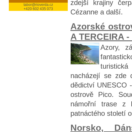
zdejší krajiny čer
tabor@rioverda.cz
+420 602 435 073
Cézanne a další.
Azorské ostr
A TERCEIRA - z
Azory, z
fantasti
turistic
nacházejí se zde 
dědictví UNESCO - 
ostrově Pico. Sou
námořní trase z 
patnáctého století o
Norsko, Dá