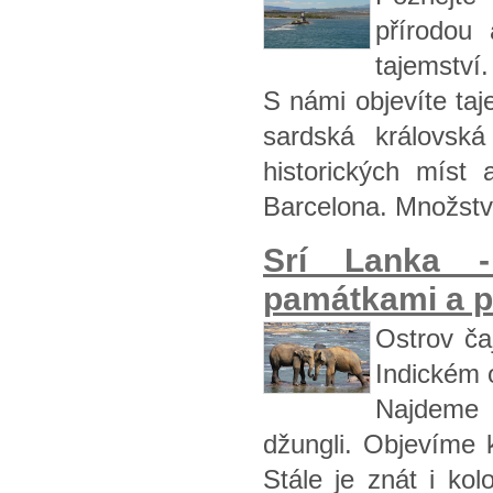
přírodou 
tajemství
S námi objevíte taj
sardská královsk
historických míst
Barcelona. Množstv
Srí Lanka 
památkami a př
Ostrov čaj
Indickém 
Najdeme t
džungli. Objevíme 
Stále je znát i kol