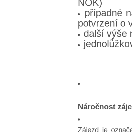
NOK)
případné n
potvrzení o 
další výše
jednolůžkov
Náročnost záj
Zájezd je označe