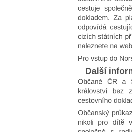
cestuje společn
dokladem. Za pl
odpovídá cestují
cizích státních p
naleznete na we
Pro vstup do Nor
Další info
Občané ČR a S
království bez 
cestovního dokla
Občanský průkaz 
nikoli pro dítě
společně s rod