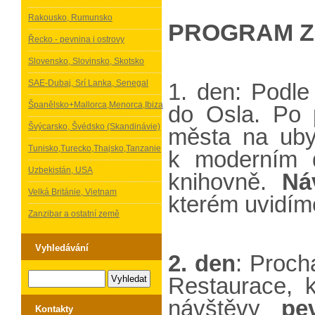
Rakousko, Rumunsko
PROGRAM Z
Řecko - pevnina i ostrovy
Slovensko, Slovinsko, Skotsko
SAE-Dubaj, Srí Lanka, Senegal
1. den: Podle
Španělsko+Mallorca,Menorca,Ibiza
do Osla. Po p
Švýcarsko, Švédsko (Skandinávie)
města na uby
Tunisko,Turecko,Thajsko,Tanzanie
k moderním
Uzbekistán, USA
knihovně.
Ná
Velká Británie, Vietnam
kterém uvidíme
Zanzibar a ostatní země
Vyhledávání
2. den
: Proch
Restaurace, k
návštěvy
pe
Kontakty