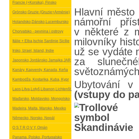
Francie (+Korsika), Finsko
Hlavní město
Grónsko,Gruzie (Gruzie+Arménie)
námořní pří
Holandsko,Dánsko,Lucembursko
v některé z m
Chorvatsko - pevnina i ostrovy
milovníky histo
Itálie + Elba,Ischie,Sardinie,Sicílie
už se vydáte 
Irsko, Izrael, Island, Indie
za slunečné
Japonsko,Jordánsko,Jamajka,JAR
světoznámých 
Kanáry, Kapverdy, Kanada, Keňa
Kambodža, Kostarika, Kuba, Kypr
Ubytování v
Laos,Litva,Lotyš,Libanon,Lichtenšt.
(vstupy do p
Maďarsko, Moldavsko, Mongolsko
Madeira, Malta, Maroko, Mexiko
Německo, Norsko, Nepál
O S T R O V Y, Omán
Panama, Polsko, Portugalsko