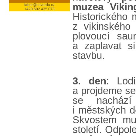
muzea Vikin
tabor@rioverda.cz
+420 602 435 073
Historického 
z vikinského
plovoucí sau
a zaplavat s
stavbu.
3. den
: Lod
a projdeme s
se nachází
i městských d
Skvostem m
století. Odpo