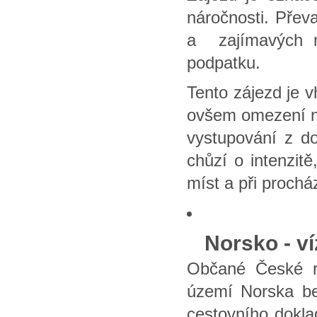
náročnosti. Přev
a zajímavých m
podpatku.
Tento zájezd je 
ovšem omezení ne
vystupování z d
chůzí o intenzit
míst a při proch
Norsko - v
Občané České r
území Norska be
cestovního dokla