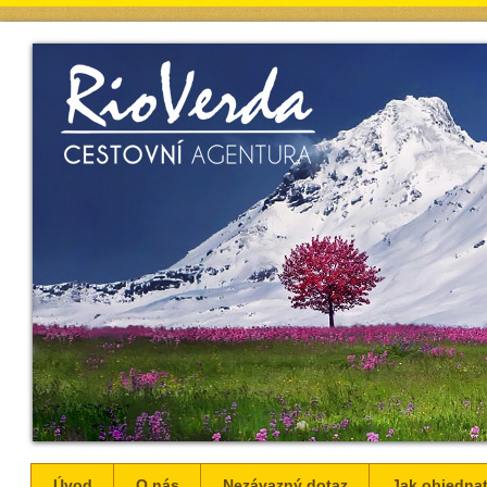
Úvod
O nás
Nezávazný dotaz
Jak objednat