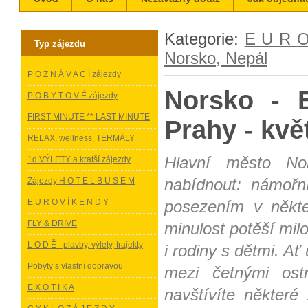
Kategorie:
E U R O
Typ zájezdu
Norsko, Nepál
P O Z N Á V A C Í zájezdy
Norsko - 
P O B Y T O V É zájezdy
FIRST MINUTE ** LAST MINUTE
Prahy - kvě
RELAX, wellness, TERMÁLY
Hlavní město N
1d VÝLETY a kratší zájezdy
nabídnout: námořn
Zájezdy H O T E L B U S E M
E U R O V Í K E N D Y
posezením v někte
FLY & DRIVE
minulost potěší milo
L O D Ě - plavby, výlety, trajekty
i rodiny s dětmi. Ať
Pobyty s vlastní dopravou
mezi četnými ost
E X O T I K A
navštívíte někter