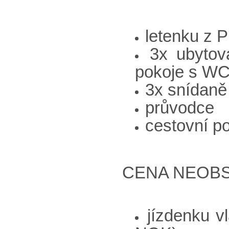
letenku z 
3x ubytov
pokoje s WC
3x snídaně
průvodce
cestovní p
CENA NEOBS
jízdenku v