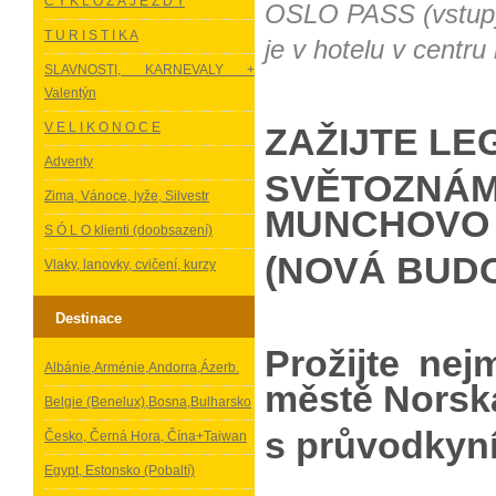
C Y K L O Z Á J E Z D Y
OSLO PASS (vstupy
T U R I S T I K A
je v hotelu v centru
SLAVNOSTI, KARNEVALY +
Valentýn
V E L I K O N O C E
ZAŽIJTE LE
Adventy
SVĚTOZNÁ
Zima, Vánoce, lyže, Silvestr
MUNCHOVO
S Ó L O klienti (doobsazení)
(NOVÁ BUDOV
Vlaky, lanovky, cvičení, kurzy
Destinace
Prožijte ne
Albánie,Arménie,Andorra,Ázerb.
městě Norsk
Belgie (Benelux),Bosna,Bulharsko
s průvodkyn
Česko, Černá Hora, Čína+Taiwan
Egypt, Estonsko (Pobaltí)