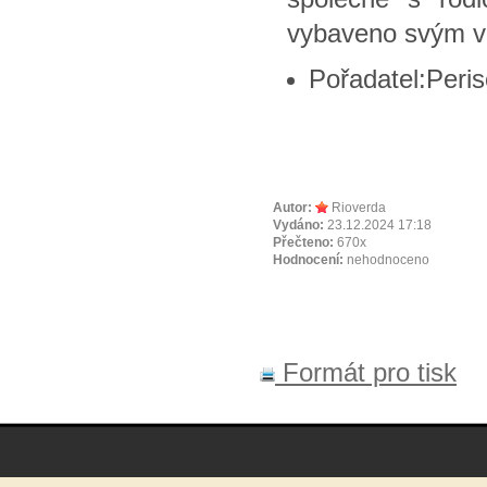
vybaveno svým v
Pořadatel:Peri
Autor:
Rioverda
Vydáno:
23.12.2024 17:18
Přečteno:
670x
Hodnocení:
nehodnoceno
Formát pro tisk