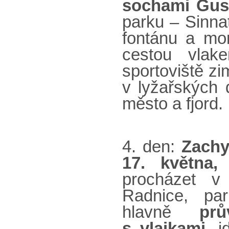
sochami Gus
parku – Sinnat
fontánu a mo
cestou vla
sportoviště z
v lyžařských 
město a fjord.
4. den:
Zachy
17. května,
procházet v
Radnice, par
hlavně
pr
s vlajkami,
jd