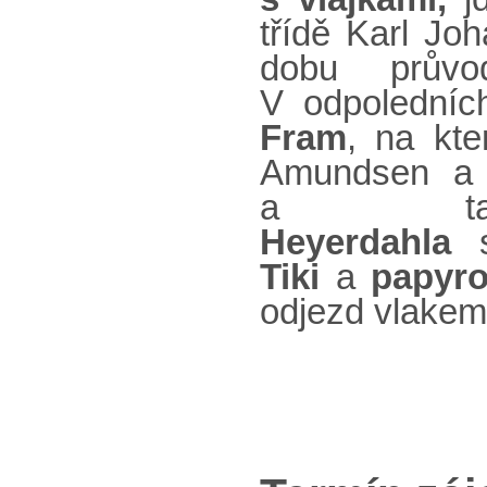
třídě Karl Jo
dobu průvo
V odpoledníc
Fram
, na kte
Amundsen a 
a 
Heyerdahla
s
Tiki
a
papyro
odjezd vlakem 