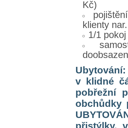
Kč)
pojiště
klienty nar
1/1 pokoj
samos
doobsazen
Ubytování: 
v klidné č
pobřežní p
obchůdky 
UBYTOVÁNÍ
přistýlky, 