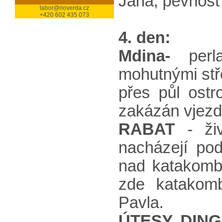
Jana, pevnost 
tabor@rioverda.cz
+420 602 435 073
4. den:
Mdina-
perla
mohutnými stř
přes půl ostr
zakázán vjezd
RABAT
- živ
nacházejí po
nad katakomb
zde katakomb
Pavla.
ÚTESY DING