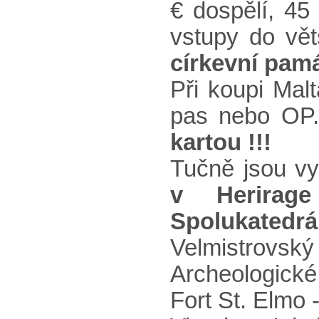
€ dospělí, 45 
vstupy do vět
církevní
památ
Při koupi Mal
pas nebo OP
kartou !!!
Tučně jsou v
v Herirage
Spolukatedrá
Velmistrovský 
Archeologické
Fort St. Elmo