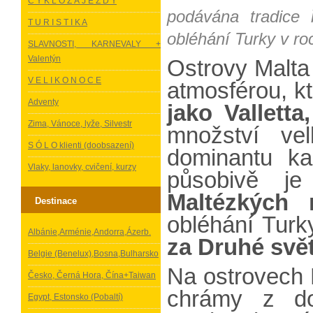
C Y K L O Z Á J E Z D Y
podávána tradice 
T U R I S T I K A
obléhání Turky v ro
SLAVNOSTI, KARNEVALY +
Valentýn
Ostrovy Malta
V E L I K O N O C E
atmosférou, k
Adventy
jako Valletta
Zima, Vánoce, lyže, Silvestr
množství vel
S Ó L O klienti (doobsazení)
dominantu ka
Vlaky, lanovky, cvičení, kurzy
působivě j
Maltézkých r
Destinace
obléhání Tur
Albánie,Arménie,Andorra,Ázerb.
za Druhé svě
Belgie (Benelux),Bosna,Bulharsko
Na ostrovech 
Česko, Černá Hora, Čína+Taiwan
chrámy z do
Egypt, Estonsko (Pobaltí)