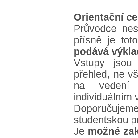
Orientační c
Průvodce nes
přísně je to
podává výkla
Vstupy jsou
přehled, ne v
na vedení p
individuálním 
Doporučuje
studentskou p
Je
možné zako