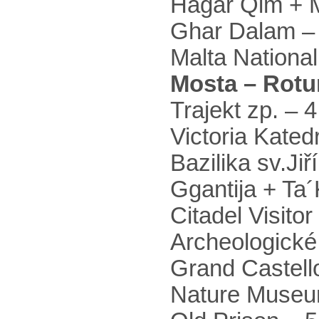
Hagar Qim + Mn
Ghar Dalam – 
Malta National
Mosta – Rot
Trajekt zp. – 4
Victoria Kate
Bazilika sv.Jiř
Ggantija + Ta´
Citadel Visito
Archeologické
Grand Castello
Nature Museum