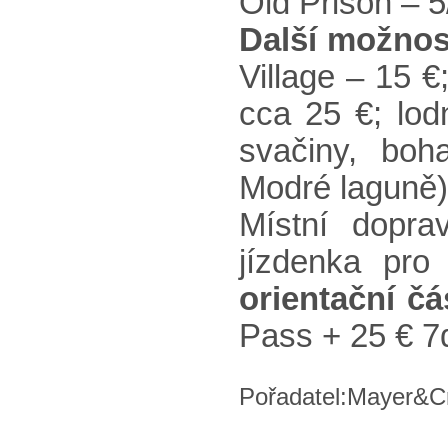
Old Prison – 5
Další možnos
Village – 15 
cca 25 €; lod
svačiny, boh
Modré laguně)
Místní dopra
jízdenka pro
orientační čá
Pass + 25 € 7d
Pořadatel:Mayer&C