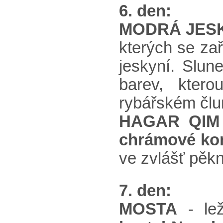
6. den:
MODRÁ JESKY
kterých se za
jeskyní. Slun
barev, ktero
rybářském člu
HAGAR QIM
chrámové ko
ve zvlášť pěkn
7. den:
MOSTA
- lež