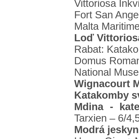
Vittoriosa Inkv
Fort San Ange
Malta Maritim
Loď Vittoriosa
Rabat: Katako
Domus Romana
National Museu
Wignacourt 
Katakomby sv
Mdina - kat
Tarxien – 6/4,5
Modrá jeskyn