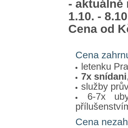
- aktuálně
1.10. - 8.1
Cena od Kč
Cena zahrnu
letenku Pra
7x snídani
služby prů
6-7x ub
přílušenství
Cena nezah