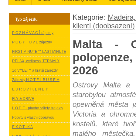
Kategorie:
Madeira,
Typ zájezdu
klienti (doobsazení)
P O Z N Á V A C Í zájezdy
Malta -
P O B Y T O V É zájezdy
FIRST MINUTE ** LAST MINUTE
polopenze,
RELAX, wellness, TERMÁLY
2026
1d VÝLETY a kratší zájezdy
Zájezdy H O T E L B U S E M
Ostrovy Malta a 
E U R O V Í K E N D Y
starobylou atmosf
FLY & DRIVE
opevněná města jak
L O D Ě - plavby, výlety, trajekty
Victoria a ohromn
Pobyty s vlastní dopravou
kostelů, které tv
E X O T I K A
malého městečka.