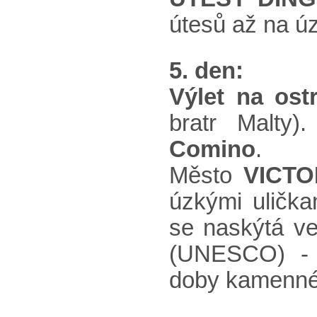
útesů až na ú
5. den:
Výlet na os
bratr Malty
Comino
.
Město
VICTO
úzkými ulička
se naskýtá ve
(UNESCO) - 
doby kamenné