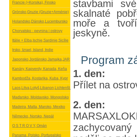
stavbami své
Francie (+Korsika), Finsko
skalnaté pobř
Grónsko,Gruzie (Gruzie+Arménie)
moře a tvoří
Holandsko,Dánsko,Lucembursko
jeskyně.
Chorvatsko - pevnina i ostrovy
Itálie + Elba,Ischie,Sardinie,Sicílie
Irsko, Izrael, Island, Indie
Program zá
Japonsko,Jordánsko,Jamajka,JAR
Kanáry, Kapverdy, Kanada, Keňa
1. den:
Kambodža, Kostarika, Kuba, Kypr
Přílet na ostr
Laos,Litva,Lotyš,Libanon,Lichtenšt.
Maďarsko, Moldavsko, Mongolsko
2. den:
Madeira, Malta, Maroko, Mexiko
MARSAXLOKK -
Německo, Norsko, Nepál
zachycovaný 
O S T R O V Y, Omán
Panama, Polsko, Portugalsko