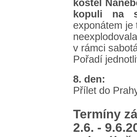
kostel
Naneb
kopuli na 
exponátem je 
neexplodovala
v rámci sabot
Pořadí jednotl
8. den:
Přílet do Prah
Termíny zá
2.6. - 9.6.