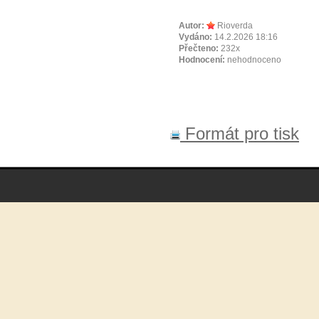
Autor:
Rioverda
Vydáno:
14.2.2026 18:16
Přečteno:
232x
Hodnocení:
nehodnoceno
Formát pro tisk