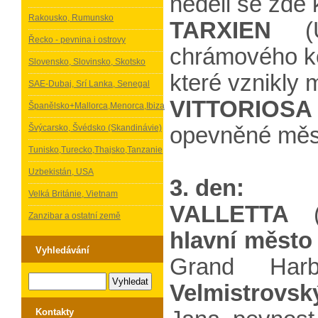
neděli se zde k
Rakousko, Rumunsko
TARXIEN
(UN
Řecko - pevnina i ostrovy
chrámového ko
Slovensko, Slovinsko, Skotsko
které vznikly 
SAE-Dubaj, Srí Lanka, Senegal
VITTORIOSA -
Španělsko+Mallorca,Menorca,Ibiza
Švýcarsko, Švédsko (Skandinávie)
opevněné měst
Tunisko,Turecko,Thajsko,Tanzanie
Uzbekistán, USA
3. den:
Velká Británie, Vietnam
VALLETTA
(
Zanzibar a ostatní země
hlavní město
Vyhledávání
Grand Harb
Velmistrovsk
Kontakty