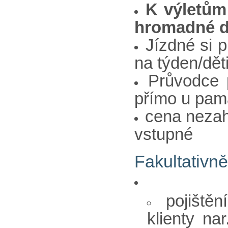
K výletům 
hromadné d
Jízdné si p
na týden/dět
Průvodce 
přímo u pam
cena nezah
vstupné
Fakultativně
pojiště
klienty na