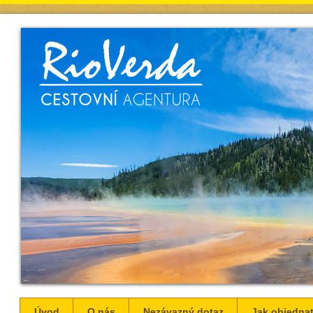
Úvod
O nás
Nezávazný dotaz
Jak objednat