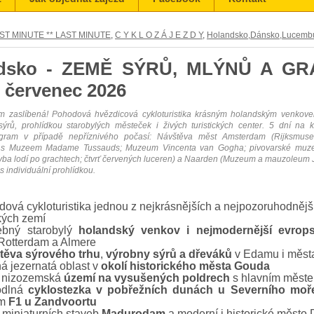
ST MINUTE ** LAST MINUTE
,
C Y K L O Z Á J E Z D Y
,
Holandsko,Dánsko,Lucemb
dsko - ZEMĚ SÝRŮ, MLÝNŮ A GRA
- červenec 2026
ům zaslíbená! Pohodová hvězdicová cykloturistika krásným holandským venkov
ýrů, prohlídkou starobylých městeček i živých turistických center. 5 dní na k
gram v případě nepříznivého počasí: Návštěva měst Amsterdam (Rijksmus
 s Muzeem Madame Tussauds; Muzeum Vincenta van Gogha; pivovarské muz
vba lodí po grachtech; čtvrť červených luceren) a Naarden (Muzeum a mauzoleum J
 individuální prohlídkou.
ová cykloturistika jednou z nejkrásnějších a nejpozoruhodnějš
kých zemí
ebný starobylý
holandský venkov i nejmodernější evrop
Rotterdam a Almere
těva sýrového trhu
,
výrobny sýrů a dřeváků
v Edamu i města
á jezernatá oblast v
okolí historického města Gouda
 nizozemská
území na vysušených poldrech
s hlavním měste
odlná
cyklostezka v pobřežních dunách u Severního moř
em
F1 u Zandvoortu
 miniaturních staveb
Madurodam
a moderní i historické město