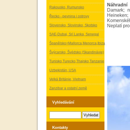
Náhradní 
Rakousko, Rumunsko
Damark; 
Heineken; 
Řecko - pevnina i ostrovy
Komenského
Slovensko, Slovinsko, Skotsko
Neplatí pro
SAE-Dubaj, Srí Lanka, Senegal
Španělsko+Mallorca,Menorca,Ibiza
Švýcarsko, Švédsko (Skandinávie)
Tunisko,Turecko,Thajsko,Tanzanie
Uzbekistán, USA
Velká Británie, Vietnam
Zanzibar a ostatní země
Vyhledávání
Kontakty