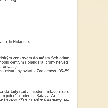
tab.) do Holandska.
ndským venkovem
do města Schiedam
bchodní centrum Holandska, druhý největší
uromaast).
o místa ubytování v Zoetermeer.
35–59
ací do Lelystadu
-moderní mladé město
m poldrů a loděnice Batavia-Werf.
ybářského přístavu.
Různé varianty 34–