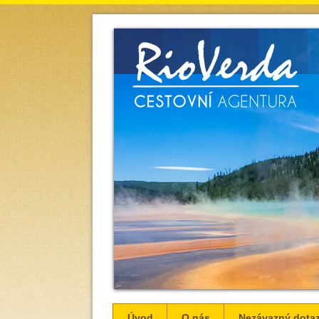
Úvod
O nás
Nezávazný dota