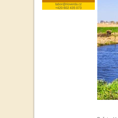
tabor@rioverda.cz
+420 602 435 073