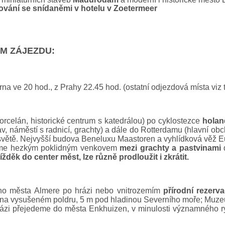
ování se snídaněmi v hotelu v Zoetermeer
M ZÁJEZDU:
na ve 20 hod., z Prahy 22.45 hod. (ostatní odjezdová místa viz 
orcelán, historické centrum s katedrálou) po cyklostezce
hola
tav, náměstí s radnicí, grachty) a dále do Rotterdamu (hlavní o
 světě. Nejvyšší budova Beneluxu Maastoren a vyhlídková věž E
me hezkým poklidným venkovem
mezi grachty a pastvinami
d
ížděk do center měst, lze různě prodloužit i zkrátit.
ho města Almere po hrázi nebo vnitrozemím
přírodní rezerv
na vysušeném poldru, 5 m pod hladinou Severního moře; Muzeu
rázi přejedeme do města Enkhuizen, v minulosti významného r