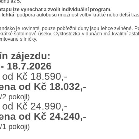
odnů až 5.
tapu lze vynechat a zvolit individuální program.
 lehká
, podpora autobusu (možnost volby krátké nebo delší tras
ndsko je rovinaté, pouze pobřežní duny jsou lehce zvlněné. Po
krátké šotolinové úseky. Cyklostezka v dunách má kvalitní asf
ntované silničky.
ín zájezdu:
 - 18.7.2026
od Kč 18.590,-
ena od Kč 18.032,-
/2 pokoji)
od Kč 24.990,-
ena od Kč 24.240,-
/1 pokoji)