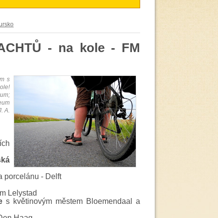
ursko
CHTŮ - na kole - FM
em s
ole!
eum;
eum
. A.
ích
ská
 porcelánu - Delft
m Lelystad
e
s květinovým městem
Bloemendaal a
 Den Haag