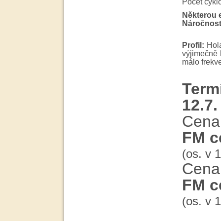
Počet cykl
Některou e
Náročnost
Profil:
Hola
výjimečně 
málo frekve
Term
12.7.
Cena 
FM c
(os. v 1
Cena 
FM c
(os. v 1