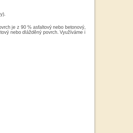
y).
vrch je z 90 % asfaltový nebo betonový,
altový nebo dlážděný povrch. Využíváme i