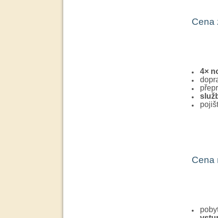
Cena 
4× n
dopra
přepr
služ
pojiš
Cena 
pobyt
vstu