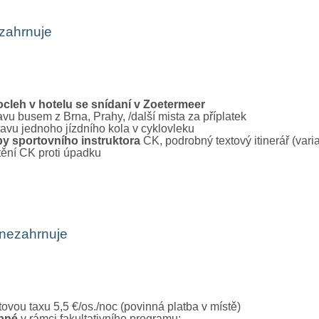
zahrnuje
ocleh v hotelu se snídaní v Zoetermeer
vu busem z Brna, Prahy, /další mista za příplatek
avu jednoho jízdního kola v cyklovleku
by sportovního instruktora
CK, podrobný textový itinerář (varia
tění CK proti úpadku
nezahrnuje
ovou taxu 5,5 €/os./noc (povinná platba v místě)
pné
v rámci fakultativního programu: