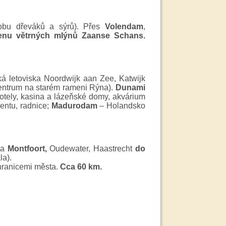
obu dřeváků a sýrů). Přes
Volendam
,
enu větrných mlýnů Zaanse Schans.
á letoviska Noordwijk aan Zee, Katwijk
í centrum na starém rameni Rýna).
Dunami
otely, kasina a lázeňské domy, akvárium
mentu, radnice;
Madurodam
– Holandsko
ta
Montfoort,
Oudewater, Haastrecht
do
la).
 hranicemi města.
Cca 60 km.