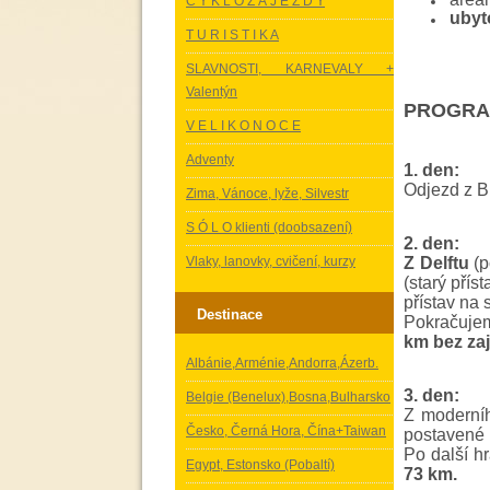
C Y K L O Z Á J E Z D Y
ubyt
T U R I S T I K A
SLAVNOSTI, KARNEVALY +
Valentýn
PROGRA
V E L I K O N O C E
Adventy
1. den:
Odjezd z Br
Zima, Vánoce, lyže, Silvestr
S Ó L O klienti (doobsazení)
2. den:
Vlaky, lanovky, cvičení, kurzy
Z Delftu
(p
(starý přís
přístav na
Destinace
Pokračuje
km bez zaj
Albánie,Arménie,Andorra,Ázerb.
3. den:
Belgie (Benelux),Bosna,Bulharsko
Z moderní
Česko, Černá Hora, Čína+Taiwan
postavené 
Po další h
Egypt, Estonsko (Pobaltí)
73 km.