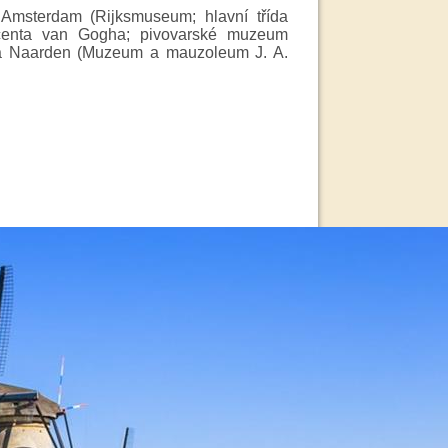
msterdam (Rijksmuseum; hlavní třída
nta van Gogha; pivovarské muzeum
) a Naarden (Muzeum a mauzoleum J. A.