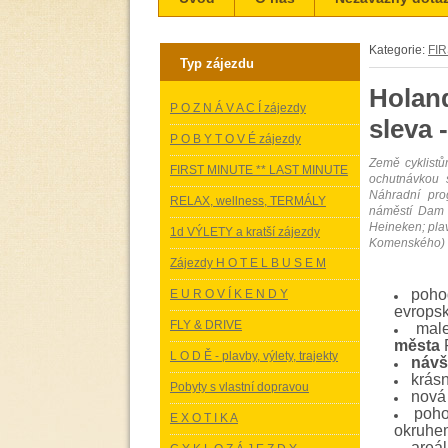
Kategorie:
FIR
Typ zájezdu
Holan
P O Z N Á V A C Í zájezdy
sleva 
P O B Y T O V É zájezdy
Země cyklist
FIRST MINUTE ** LAST MINUTE
ochutnávkou s
Náhradní pro
RELAX, wellness, TERMÁLY
náměstí Dam
Heineken; pla
1d VÝLETY a kratší zájezdy
Komenského) s
Zájezdy H O T E L B U S E M
pohod
E U R O V Í K E N D Y
evrops
FLY & DRIVE
mal
města
L O D Ě - plavby, výlety, trajekty
návš
krásn
Pobyty s vlastní dopravou
nová
poh
E X O T I K A
okruh
areál