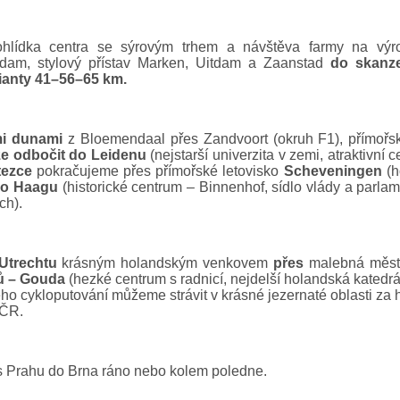
hlídka centra se sýrovým trhem a návštěva farmy na výr
dam, stylový přístav Marken, Uitdam a Zaanstad
do skanz
ianty 41–56–65 km.
i dunami
z Bloemendaal přes Zandvoort (okruh F1), přímořsk
ze odbočit do Leidenu
(nejstarší univerzita v zemi, atraktivn
tezce
pokračujeme přes přímořské letovisko
Scheveningen
(h
do
Haagu
(historické centrum – Binnenhof, sídlo vlády a parla
ch).
Utrechtu
krásným holandským venkovem
přes
malebná měs
ů – Gouda
(hezké centrum s radnicí, nejdelší holandská katedrá
ho cykloputování můžeme strávit v krásné jezernaté oblasti za
 ČR.
s Prahu do Brna ráno nebo kolem poledne.